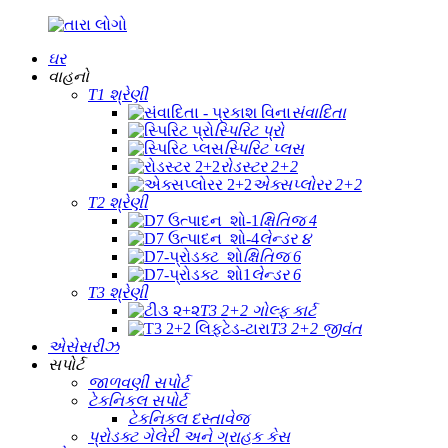
ઘર
વાહનો
T1 શ્રેણી
સંવાદિતા
સ્પિરિટ પ્રો
સ્પિરિટ પ્લસ
રોડસ્ટર 2+2
એક્સપ્લોરર 2+2
T2 શ્રેણી
ક્ષિતિજ 4
લેન્ડર ૪
ક્ષિતિજ 6
લેન્ડર 6
T3 શ્રેણી
T3 2+2 ગોલ્ફ કાર્ટ
T3 2+2 જીવંત
એસેસરીઝ
સપોર્ટ
જાળવણી સપોર્ટ
ટેકનિકલ સપોર્ટ
ટેકનિકલ દસ્તાવેજ
પ્રોડક્ટ ગેલેરી અને ગ્રાહક કેસ