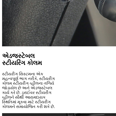
એડજસ્ટેબલ
સ્ટીયરિંગ કોલમ
સ્ટીયરીંગ સિસ્ટમના એક
મહત્વપૂર્ણ ભાગ તરીકે, સ્ટીયરીંગ
કોલમ સ્ટીયરીંગ વ્હીલના તળિયે
જોડાયેલ છે અને એડજસ્ટેબલ
કાર્ય કરે છે. ડ્રાઈવર સ્ટીયરીંગ
વ્હીલને સૌથી આરામદાયક
સ્થિતિમાં મૂકવા માટે સ્ટીયરીંગ
કોલમને સમાયોજિત કરી શકે છે.