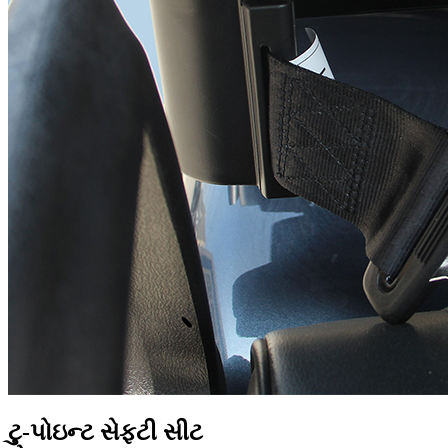
ટુ-પોઇન્ટ સેફ્ટી સીટ