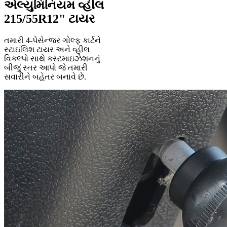
એલ્યુમિનિયમ વ્હીલ
215/55R12" ટાયર
તમારી 4-પેસેન્જર ગોલ્ફ કાર્ટને
સ્ટાઇલિશ ટાયર અને વ્હીલ
વિકલ્પો સાથે કસ્ટમાઇઝેશનનું
બીજું સ્તર આપો જે તમારી
સવારીને બહેતર બનાવે છે.