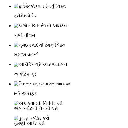
ફ્લેમેન્કો રેડ
કાળો નીલમ
ભૂમધ્ય વાદળી
આર્કટિક ગ્રે
ખનિજ સફેદ
એક ક્વોટની વિનંતી કરો
હમણાં ઓર્ડર કરો