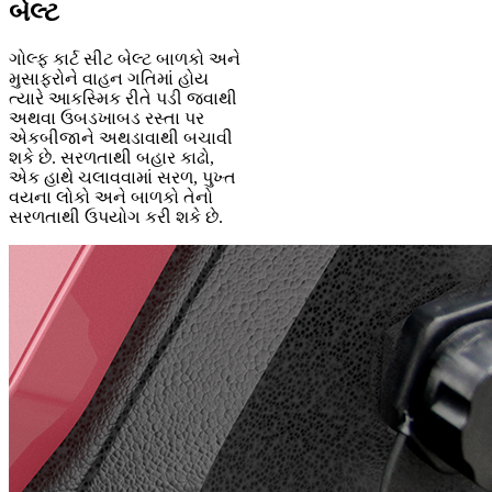
બેલ્ટ
ગોલ્ફ કાર્ટ સીટ બેલ્ટ બાળકો અને
મુસાફરોને વાહન ગતિમાં હોય
ત્યારે આકસ્મિક રીતે પડી જવાથી
અથવા ઉબડખાબડ રસ્તા પર
એકબીજાને અથડાવાથી બચાવી
શકે છે. સરળતાથી બહાર કાઢો,
એક હાથે ચલાવવામાં સરળ, પુખ્ત
વયના લોકો અને બાળકો તેનો
સરળતાથી ઉપયોગ કરી શકે છે.