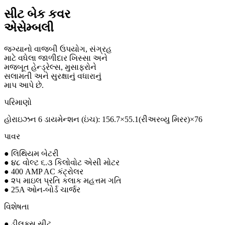
સીટ બેક કવર
એસેમ્બલી
જગ્યાનો વાજબી ઉપયોગ, સંગ્રહ
માટે વધેલા જાળીદાર ખિસ્સા અને
મજબૂત હેન્ડ્રેલ્સ, મુસાફરોને
સલામતી અને સુરક્ષાનું વધારાનું
માપ આપે છે.
પરિમાણો
હોરાઇઝન 6 ડાયમેન્શન (ઇંચ): 156.7×55.1(રીઅરવ્યુ મિરર)×76
પાવર
● લિથિયમ બેટરી
● ૪૮ વોલ્ટ ૬.૩ કિલોવોટ એસી મોટર
● 400 AMP AC કંટ્રોલર
● ૨૫ માઇલ પ્રતિ કલાક મહત્તમ ગતિ
● 25A ઓન-બોર્ડ ચાર્જર
વિશેષતા
● ડીલક્સ સીટ