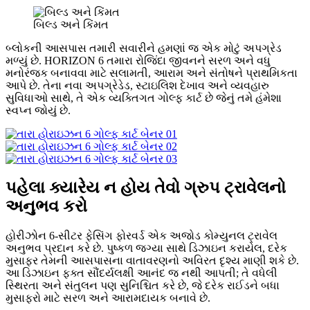
બિલ્ડ અને કિંમત
બ્લોકની આસપાસ તમારી સવારીને હમણાં જ એક મોટું અપગ્રેડ
મળ્યું છે. HORIZON 6 તમારા રોજિંદા જીવનને સરળ અને વધુ
મનોરંજક બનાવવા માટે સલામતી, આરામ અને સંતોષને પ્રાથમિકતા
આપે છે. તેના નવા અપગ્રેડેડ, સ્ટાઇલિશ દેખાવ અને વ્યવહારુ
સુવિધાઓ સાથે, તે એક વ્યક્તિગત ગોલ્ફ કાર્ટ છે જેનું તમે હંમેશા
સ્વપ્ન જોયું છે.
પહેલા ક્યારેય ન હોય તેવો ગ્રુપ ટ્રાવેલનો
અનુભવ કરો
હોરીઝોન 6-સીટર ફેસિંગ ફોરવર્ડ એક અજોડ કોમ્યુનલ ટ્રાવેલ
અનુભવ પ્રદાન કરે છે. પુષ્કળ જગ્યા સાથે ડિઝાઇન કરાયેલ, દરેક
મુસાફર તેમની આસપાસના વાતાવરણનો અવિરત દૃશ્ય માણી શકે છે.
આ ડિઝાઇન ફક્ત સૌંદર્યલક્ષી આનંદ જ નથી આપતી; તે વધેલી
સ્થિરતા અને સંતુલન પણ સુનિશ્ચિત કરે છે, જે દરેક રાઈડને બધા
મુસાફરો માટે સરળ અને આરામદાયક બનાવે છે.