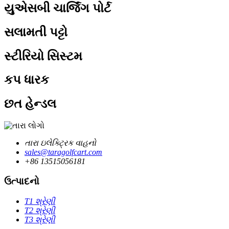
યુએસબી ચાર્જિંગ પોર્ટ
સલામતી પટ્ટો
સ્ટીરિયો સિસ્ટમ
કપ ધારક
છત હેન્ડલ
તારા ઇલેક્ટ્રિક વાહનો
sales@taragolfcart.com
+86 13515056181
ઉત્પાદનો
T1 શ્રેણી
T2 શ્રેણી
T3 શ્રેણી