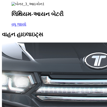
લિથિયમ-આયન બેટરી
વધુ જાણો
વાહન હાઇલાઇટ્સ