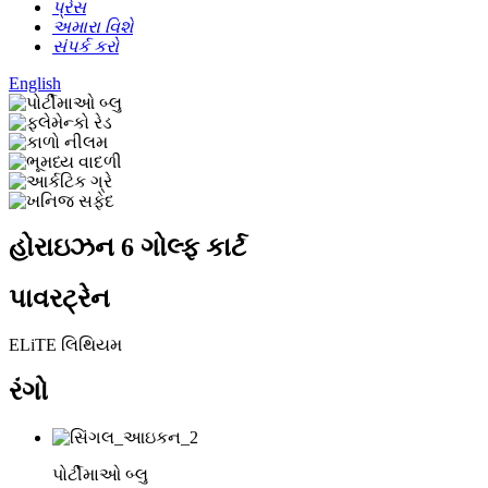
પ્રેસ
અમારા વિશે
સંપર્ક કરો
English
હોરાઇઝન 6 ગોલ્ફ કાર્ટ
પાવરટ્રેન
ELiTE લિથિયમ
રંગો
પોર્ટીમાઓ બ્લુ