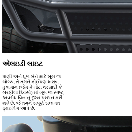
એલઇડી લાઇટ
પાણી અને ધૂળ બંને માટે ખૂબ જ
યોગ્ય, તે તમને કોઈપણ ખરાબ
હવામાન (જેમ કે મોટા વરસાદી કે
બરફીલા દિવસો) માં ખૂબ જ સ્પષ્ટ,
અવરોધ વિનાનું દૃશ્ય પ્રદાન કરી
શકે છે, જે તમને સંપૂર્ણ સલામત
ડ્રાઇવિંગ આપે છે.