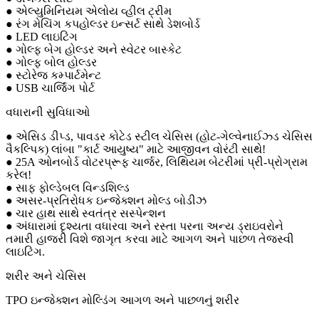
● એલ્યુમિનિયમ એલોય વ્હીલ ટ્રીમ
● રંગ મેચિંગ કપહોલ્ડર ઇન્સર્ટ સાથે ડેશબોર્ડ
● LED લાઇટિંગ
● ગોલ્ફ બેગ હોલ્ડર અને સ્વેટર બાસ્કેટ
● ગોલ્ફ બોલ હોલ્ડર
● સ્ટોરેજ કમ્પાર્ટમેન્ટ
● USB ચાર્જિંગ પોર્ટ
વધારાની સુવિધાઓ
● એસિડ ડીપ્ડ, પાવડર કોટેડ સ્ટીલ ચેસિસ (હોટ-ગેલ્વેનાઈઝ્ડ ચેસિસ
વૈકલ્પિક) લાંબા "કાર્ટ આયુષ્ય" માટે આજીવન વોરંટી સાથે!
● 25A ઓનબોર્ડ વોટરપ્રૂફ ચાર્જર, લિથિયમ બેટરીમાં પ્રી-પ્રોગ્રામ
કરેલ!
● સાફ ફોલ્ડેબલ વિન્ડશિલ્ડ
● અસર-પ્રતિરોધક ઇન્જેક્શન મોલ્ડ બોડીઝ
● ચાર હાથ સાથે સ્વતંત્ર સસ્પેન્શન
● અંધારામાં દૃશ્યતા વધારવા અને રસ્તા પરના અન્ય ડ્રાઇવરોને
તમારી હાજરી વિશે જાગૃત કરવા માટે આગળ અને પાછળ તેજસ્વી
લાઇટિંગ.
શરીર અને ચેસિસ
TPO ઇન્જેક્શન મોલ્ડિંગ આગળ અને પાછળનું શરીર