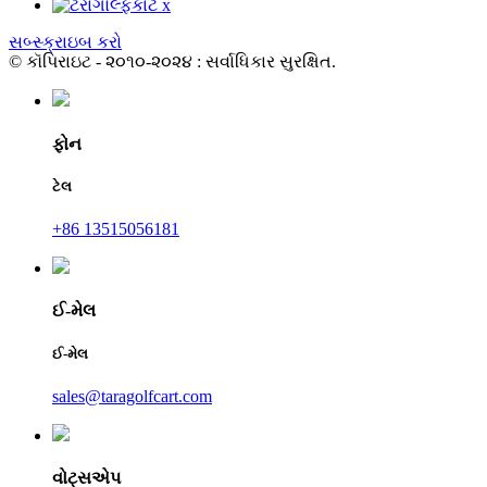
સબ્સ્ક્રાઇબ કરો
© કૉપિરાઇટ - ૨૦૧૦-૨૦૨૪ : સર્વાધિકાર સુરક્ષિત.
ફોન
ટેલ
+86 13515056181
ઈ-મેલ
ઈ-મેલ
sales@taragolfcart.com
વોટ્સએપ