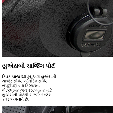
યુએસબી ચાર્જિંગ પોર્ટ
ક્વિક ચાર્જ 3.0 ડ્યુઅલ યુએસબી
ચાર્જર સોકેટ આંતરિક સર્કિટ
સંપૂર્ણપણે બંધ ડિઝાઇન,
વોટરપ્રૂફ અને ડસ્ટ-પ્રૂફ માટે
યુએસબી પોર્ટથી સજ્જ સ્પ્લેશ
કવર અપનાવે છે.