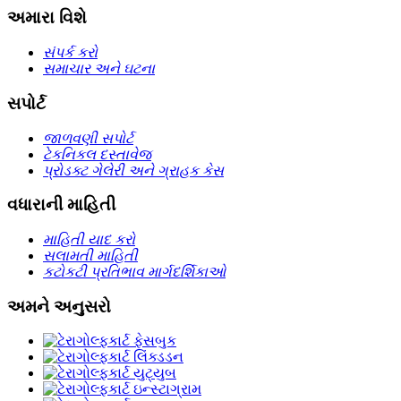
અમારા વિશે
સંપર્ક કરો
સમાચાર અને ઘટના
સપોર્ટ
જાળવણી સપોર્ટ
ટેકનિકલ દસ્તાવેજ
પ્રોડક્ટ ગેલેરી અને ગ્રાહક કેસ
વધારાની માહિતી
માહિતી યાદ કરો
સલામતી માહિતી
કટોકટી પ્રતિભાવ માર્ગદર્શિકાઓ
અમને અનુસરો